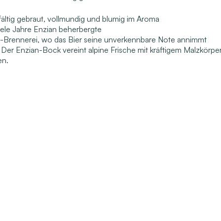
gfältig gebraut, vollmundig und blumig im Aroma
iele Jahre Enzian beherbergte
l-Brennerei, wo das Bier seine unverkennbare Note annimmt
er Enzian-Bock vereint alpine Frische mit kräftigem Malzkörpe
en.