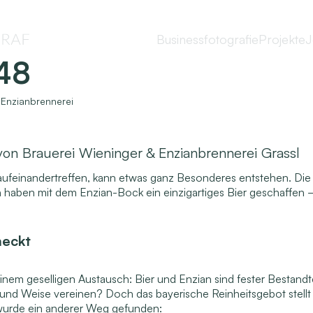
Businessfotografie
Projekte
J
°48
 Enzianbrennerei
von Brauerei Wieninger & Enzianbrennerei Grassl
aufeinandertreffen, kann etwas ganz Besonderes entstehen. Die 
 haben mit dem Enzian-Bock ein einzigartiges Bier geschaffen –
meckt
nem geselligen Austausch: Bier und Enzian sind fester Bestandte
 und Weise vereinen? Doch das bayerische Reinheitsgebot stellt
wurde ein anderer Weg gefunden: